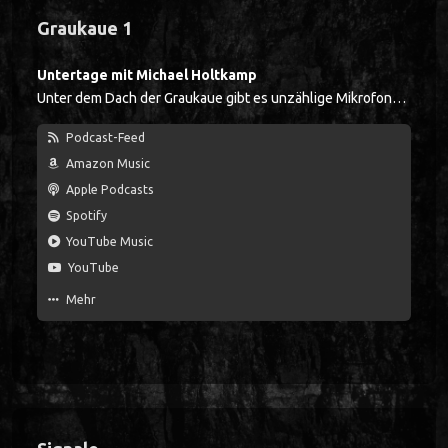
Graukaue 1
Untertage mit Michael Holtkamp
Unter dem Dach der Graukaue gibt es unzählige Mikrofone, wobei jedes Mikrofon wie ein Kauenhaken unter der Decke aufgehängt ist. Zu Schichtbeginn lässt jeder Kumpel sein Mikrofon herunter, so wie früher der Ansager in einem Boxring. Wenn der Einschlagwecker dreimal anschlägt, fährt die Mannschaft ins Bergwerk ein. Glückauf!
Podcast-Feed
Amazon Music
Apple Podcasts
Spotify
YouTube Music
YouTube
Mehr