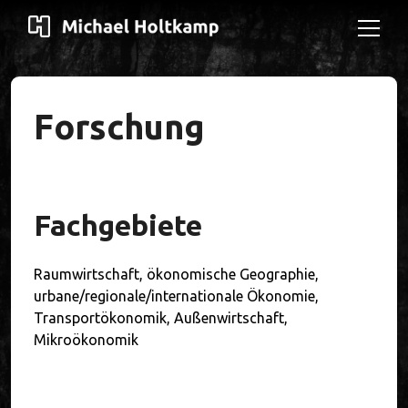
Menü
öffnen
Lebenslauf
Forschung
Forschung
Menü
öffnen
Signale
Dissertation
English
Publikationen
Fachgebiete
phone
E-Mail
E-
instagram
instagram
linkedin
linkedin
mastodon
mastodon
twitter
twitter
Mail
Raumwirtschaft, ökonomische Geographie,
urbane/regionale/internationale Ökonomie,
Transportökonomik, Außenwirtschaft,
Mikroökonomik