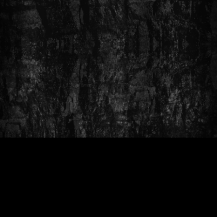
Nach
oben
Startseite
Kontakt
Impressum
Datenschutzerklärung
scroll
Sitemap
English
Dr. Michael Holtkamp